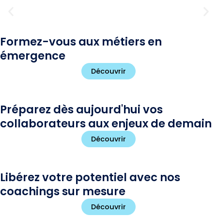
académique
Aller
D
D
au
contenu
Découvrir Académie
i
i
Formez-vous aux métiers en
a
a
émergence
p
p
Découvrir
o
o
Préparez dès aujourd'hui vos
s
s
collaborateurs aux enjeux de demain
i
i
Découvrir
t
t
i
i
Libérez votre potentiel avec nos
coachings sur mesure
v
v
Découvrir
e
e