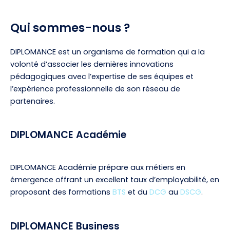
p
s
Qui sommes-nous ?​
r
u
DIPLOMANCE est un organisme de formation qui a la
é
i
volonté d’associer les dernières innovations
pédagogiques avec l’expertise de ses équipes et
c
v
l’expérience professionnelle de son réseau de
é
a
partenaires.
d
n
DIPLOMANCE Académie
e
t
n
e
DIPLOMANCE Académie prépare aux métiers en
émergence offrant un excellent taux d’employabilité, en
t
proposant des formations
BTS
et du
DCG
au
DSCG
.
e
DIPLOMANCE Business