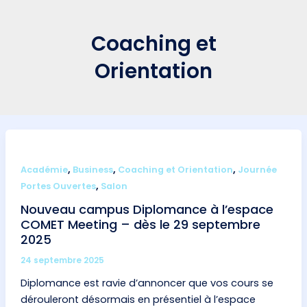
Aller
au
Coaching et
contenu
Orientation
,
,
,
Académie
Business
Coaching et Orientation
Journée
,
Portes Ouvertes
Salon
Nouveau campus Diplomance à l’espace
COMET Meeting – dès le 29 septembre
2025
24 septembre 2025
Diplomance est ravie d’annoncer que vos cours se
dérouleront désormais en présentiel à l’espace