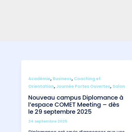
Aller
au
contenu
,
,
Académie
Business
Coaching et
,
,
Orientation
Journée Portes Ouvertes
Salon
Nouveau campus Diplomance à
l’espace COMET Meeting – dès
le 29 septembre 2025
24 septembre 2025