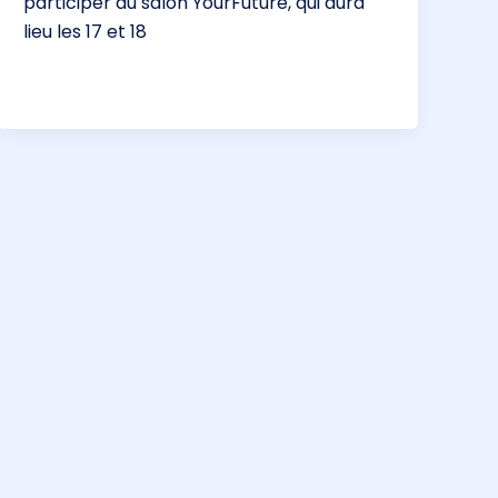
participer au salon YourFuture, qui aura
lieu les 17 et 18